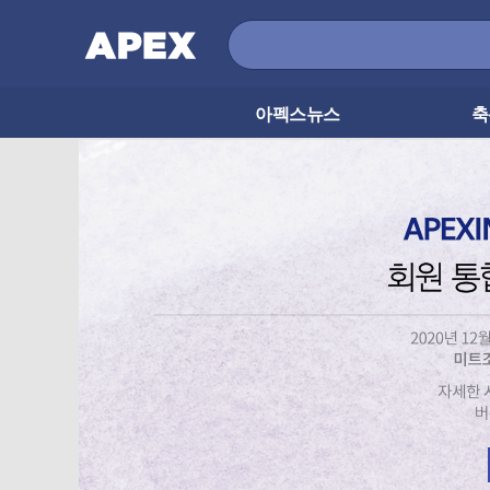
아펙스뉴스
축