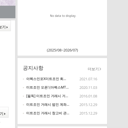
No data to display.
보기
(2025/08~2026/07)
공지사항
더보기
2021.07.16
아펙스인포X미트조인 회원통합 및 신규가입 안내
2020.11.03
미트조인 오픈! (아펙스MTS 회원은 바로 미트조인 이용 가능)
2016.01.08
[필독] 미트조인 거래시 거래대금 정산은 실중량으로 합니다.
2015.12.29
미트조인 거래시 법인 계좌 등록 안내
2015.12.29
미트조인 거래시 창고비 관련 안내
보기
7