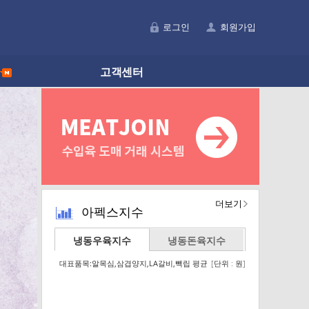
로그인
회원가입
료
고객센터
더보기
아펙스지수
냉동우육지수
냉동돈육지수
대표품목:알목심,삼겹양지,LA갈비,빽립 평균
[단위 : 원]