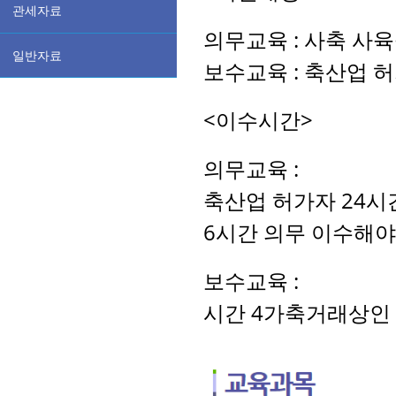
관세자료
의무교육
:
사축
사육
일반자료
보수교육
:
축산업 
<
이수시간
>
의무교육
:
축산업 허가자
24
시
6
시간 의무 이수해야
보수교육 :
시간
4
가축거래상인