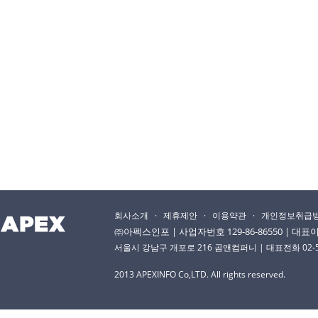
회사소개
·
제휴제안
·
이용약관
·
개인정보취급
㈜아펙스인포 | 사업자번호 129-86-86550 | 대
서울시 강남구 개포로 216 곰앤컴퍼니 | 대표전화 02-529-
2013 APEXINFO Co,LTD. All rights reserved.